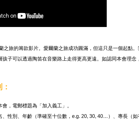
愛爾蘭之旅的籌款影片。愛爾蘭之旅成功圓滿，但這只是一個起點
層孩子可以透過陶笛在音樂路上走得更高更遠。如認同本會理念
列：
本會，電郵標題為「加入義工」。
性別、年齡（準確至十位數，e.g. 20, 30, 40…）、專長（